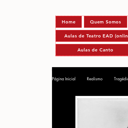
Home
Quem Somos
Aulas de Teatro EAD (onlin
Aulas de Canto
Página Inicial
Realismo
Tragédi