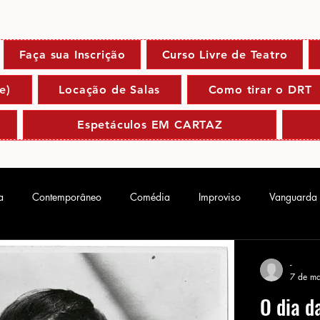
Faça sua Inscrição
Curso Livre de Teatro
e)
Locação de Salas
Como tirar o DRT
Espetáculos EM CARTAZ
a
Contemporâneo
Comédia
Improviso
Vanguarda
-
7 de ma
O dia d