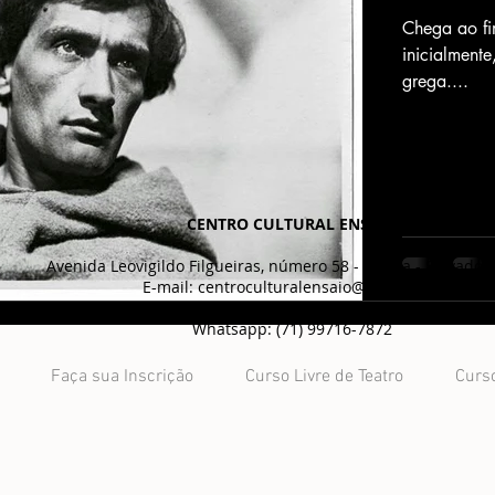
Chega ao fi
inicialmente
grega....
CENTRO CULTURAL ENSAIO
Avenida Leovigildo Filgueiras, número 58 - Garcia - Salvador
E-mail:
centroculturalensaio@gmail.com
Telefones: (71) 3018-7122 | (71) 3328-3628
Whatsapp: (71) 99716-7872
Faça sua Inscrição
Curso Livre de Teatro
Curso