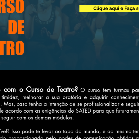
Clique aqui e Faça 
o com o Curso de Teatro?
O curso tem turmas para
 timidez, melhorar a sua oratória e adquirir conhecime
. Mas, caso tenha a intenção de se profissionalizar e seguir
 de acordo com as exigências do SATED para que futurame
a seguir com os demais módulos.
rível? Isso pode te levar ao topo do mundo, e ao mesmo t
Tudo proporcionado pelo poder de comunicação obtidos p