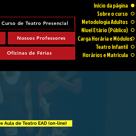
Início da página
Sobre o curso
Metodologia Adultos
Curso de Teatro Presencial
Nível Etário (Público)
Carga Horária e Módulos
Nossos Professores
Teatro Infantil
Oficinas de Férias
Horários e Matrícula
re Aula de Teatro EAD (on-line)