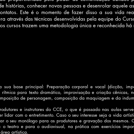
 de histórias, conhecer novas pessoas e desenrolar aquele a
contatos. Este é o momento de fazer disso a sua vida re
tura através das técnicas desenvolvidas pela equipe do Curs
sos cursos trazem uma metodologia única e reconhecida h
sua base principal: Preparação corporal e vocal (dicção, impos
 rítmica para texto dramático, improvisação e criação cênicas, n
omposição de personagem, composição da maquiagem e da indumentá
, produtores e instrutores do CCE, o que é passado nas aulas ser
 lidar com o entretimento. Caso o seu interesse seja a vida artíst
ntar o seu monólogo para os produtores e gravação dos mesmos. 
ra o teatro e para o audiovisual, na prática com exercícios im
rea artística.