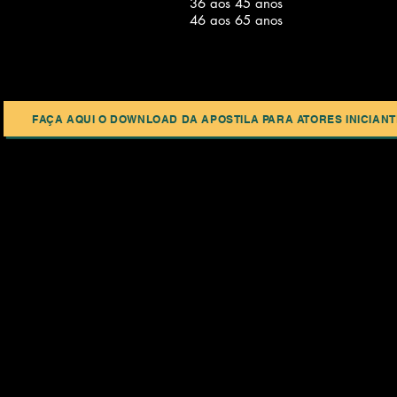
36 aos 45 anos
46 aos 65 anos
FAÇA AQUI O DOWNLOAD DA APOSTILA PARA ATORES INICIAN
Módulo: Introdução à Interpretação/
Carga Horária: 128 hrs. (10 meses)
Módulos
Módulo: Realismo
Carga Horária: 128 hrs. (10 meses)
Módulo: Comédia
ar, com aulas
Carga Horária: 128 hrs. (10 meses)
neamente. Cada
ez meses e ao
*Módulo: Tragédia
ntes participam
Carga Horária: 128 hrs. (10 meses)
rigatória, caso