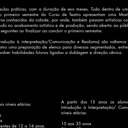
 aulas práticas, com a duração de seis meses. Tudo dentro de u
o primeiro semestre do Curso de Teatro apresentam uma Mostr
os conhecidos da cidade, por onde, também passam artísticas con
tudo no acabamento artístico e de produção, sendo aberta ao públi
eguintes ou finalizar ao concluir o primeiro semestre.
trodução à interpretação/Comunicação e Realismo) são voltamos 
omo uma preparação de elenco para diversos segmentados, entre 
lver habilidades futuras ligadas a dublagem e direção cênica.
A partir dos 15 anos os aluno
s níveis etários:
Introdução à Interpretação/ Comu
níveis etários:
s
os
15 aos 35 anos
scentes de 12 a 14 anos.