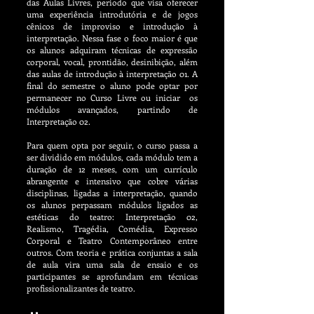
das Aulas Livres, período que visa oferecer
uma experiência introdutória e de jogos
cênicos de improviso e introdução à
interpretação. Nessa fase o foco maior é que
os alunos adquiram técnicas de expressão
corporal, vocal, prontidão, desinibição, além
das aulas de introdução à interpretação 01. A
final do semestre o aluno pode optar por
permanecer no Curso Livre ou iniciar os
módulos avançados, partindo de
Interpretação 02.
Para quem opta por seguir, o curso passa a
ser dividido em módulos, cada módulo tem a
duração de 12 meses, com um currículo
abrangente e intensivo que cobre várias
disciplinas, ligadas a interpretação, quando
os alunos perpassam módulos ligados as
estéticas do teatro: Interpretação 02,
Realismo, Tragédia, Comédia, Expresso
Corporal e Teatro Contemporâneo entre
outros. Com teoria e prática conjuntas a sala
de aula vira uma sala de ensaio e os
participantes se aprofundam em técnicas
profissionalizantes de teatro.