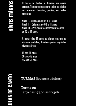
NÍVEIS ETÁRIOS:
O Curso de Teatro é dividido em níveis
etários. Temos turmas para todas as idades
nos mesmos horários, porém, em salas
distintas.
Nível I – Crianças de 04 a 07 anos
Nível II – Crianças de 08 a 11 anos
Nível III – Pré-adolescentes/adolescentes
de 12 a 14 anos.
A partir dos 15 anos os alunos entram no
sistema modular, divididos pelos seguintes
níveis etários:
15 aos 35 anos
36 aos 45 anos
46 aos 65 anos
AULAS DE CANTO
TURMAS
(jovens e adultos)
Turma 01:
Terça das 19:30h às 20:30h