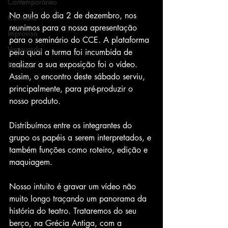
Contemporâneo
Na aula do dia 2 de dezembro, nos 
Comédia
reunimos para a nossa apresentação 
Improviso
para o seminário do CCE. A plataforma 
Vanguarda
pela qual a turma foi incumbida de 
realizar a sua exposição foi o vídeo. 
Pesquisa
Assim, o encontro deste sábado serviu, 
principalmente, para pré-produzir o 
nosso produto.
Distribuímos entre os integrantes do 
grupo os papéis a serem interpretados, e 
também funções como roteiro, edição e 
maquiagem.
Nosso intuito é gravar um vídeo não 
muito longo traçando um panorama da 
história do teatro. Trataremos do seu 
berço, na Grécia Antiga, com a 