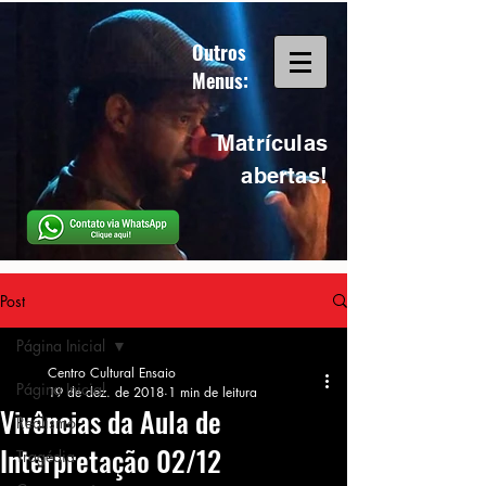
Outros
Menus:
Matrículas
abertas!
Post
Página Inicial
Centro Cultural Ensaio
Página Inicial
19 de dez. de 2018
1 min de leitura
Vivências da Aula de
Realismo
Interpretação 02/12
Tragédia