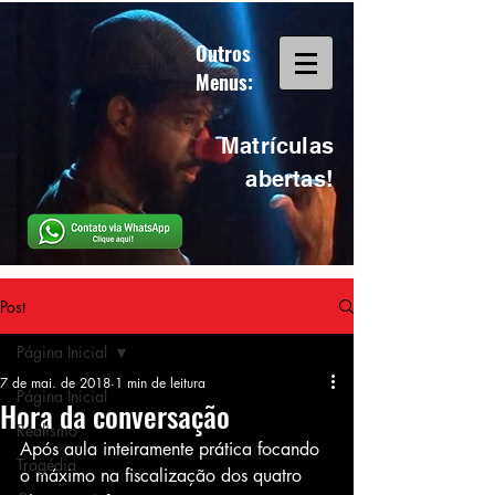
Outros
Menus:
Matrículas
abertas!
Post
Página Inicial
7 de mai. de 2018
1 min de leitura
Página Inicial
Hora da conversação
Realismo
Após aula inteiramente prática focando 
Tragédia
o máximo na fiscalização dos quatro 