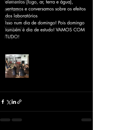
Contemporâneo
elementos (fogo, ar, terra e água), 
sentamos e conversamos sobre os efeitos 
Comédia
dos laboratórios
Improviso
Isso num dia de domingo! Pois domingo 
Vanguarda
também é dia de estudo! VAMOS COM 
TUDO!
Pesquisa